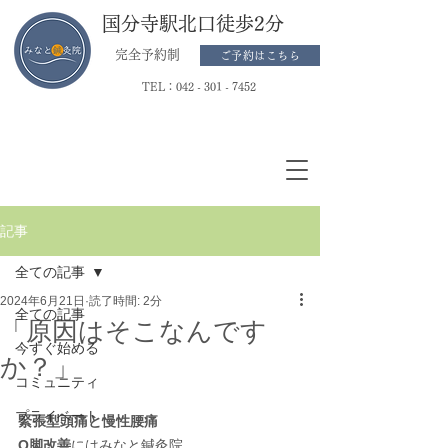
国分寺駅北口徒歩2分
完全予約制
ご予約はこちら
TEL：
042 - 301 - 7452
記事
全ての記事
2024年6月21日
読了時間: 2分
全ての記事
「原因はそこなんです
今すぐ始める
か？」
コミュニティ
プライベート
緊張型頭痛と慢性腰痛
O脚改善
にはみなと鍼灸院