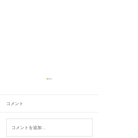
コメント
コメントを追加…
眼精疲労を鍼治療でやわ
セルフケアが効
らげる方法
は努力不足では