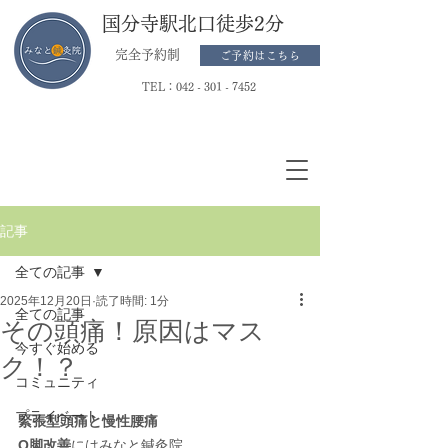
国分寺駅北口徒歩2分
完全予約制
ご予約はこちら
TEL：
042 - 301 - 7452
記事
全ての記事
2025年12月20日
読了時間: 1分
全ての記事
その頭痛！原因はマス
今すぐ始める
ク！？
コミュニティ
プライベート
緊張型頭痛と慢性腰痛
O脚改善
にはみなと鍼灸院