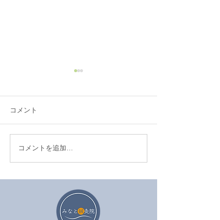
コメント
コメントを追加…
眼精疲労を鍼治療でやわ
セルフケアが効
らげる方法
は努力不足では
ん。