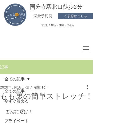
国分寺駅北口徒歩2分
完全予約制
ご予約はこちら
TEL：
042 - 301 - 7452
記事
全ての記事
2020年3月16日
読了時間: 1分
全ての記事
もも裏の簡単ストレッチ！
今すぐ始める
コミュニティ
こんにちは！
プライベート