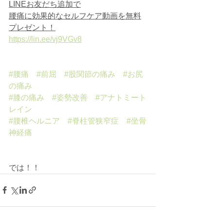
LINEお友だち追加で
腰痛に効果的なセルフケア動画を無料
プレゼント！
https://lin.ee/vj9VGv8
#腰痛
#前屈
#股関節の痛み
#お尻
の痛み
#膝の痛み
#姿勢改善
#アナトミート
レイン
#腰椎ヘルニア
#脊柱管狭窄症
#坐骨
神経痛
では！！