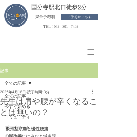
国分寺駅北口徒歩2分
完全予約制
ご予約はこちら
TEL：
042 - 301 - 7452
記事
全ての記事
2025年4月18日
読了時間: 3分
全ての記事
先生は肩や腰が辛くなるこ
今すぐ始める
とは無いの？
コミュニティ
プライベート
緊張型頭痛と慢性腰痛
O脚改善
にはみなと鍼灸院