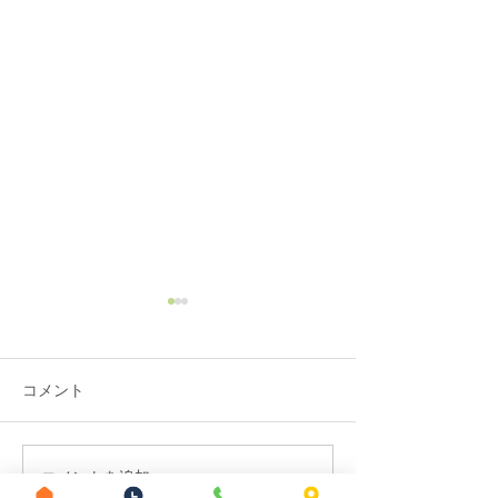
コメント
コメントを追加…
眼精疲労を鍼治療でやわ
セルフケアが効