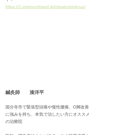
https://2.onemorehand.jp/minatoshinkyuu/
鍼灸師　　湊洋平
国分寺市で緊張型頭痛や慢性腰痛、O脚改善
に強みを持ち、本気で治したい方にオススメ
の治療院