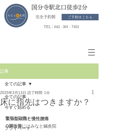
国分寺駅北口徒歩2分
完全予約制
ご予約はこちら
TEL：
042 - 301 - 7452
記事
全ての記事
2025年3月13日
読了時間: 1分
全ての記事
床に指先はつきますか？
今すぐ始める
コミュニティ
緊張型頭痛と慢性腰痛
O脚改善
にはみなと鍼灸院
プライベート