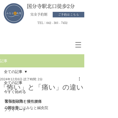
国分寺駅北口徒歩2分
完全予約制
ご予約はこちら
TEL：
042 - 301 - 7452
記事
全ての記事
2024年12月6日
読了時間: 2分
全ての記事
「怖い」と「痛い」の違い
今すぐ始める
コミュニティ
緊張型頭痛と慢性腰痛
O脚改善
にはみなと鍼灸院
プライベート