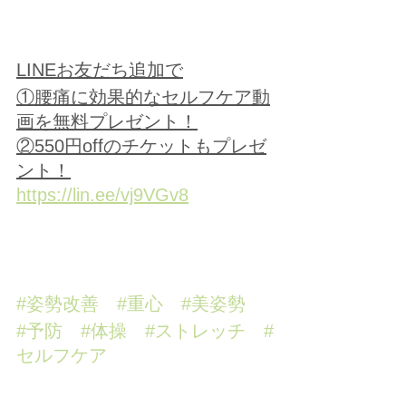
LINEお友だち追加で
①腰痛に効果的なセルフケア動
画を無料プレゼント！
②550円offのチケットもプレゼ
ント！
https://lin.ee/vj9VGv8
#姿勢改善
#重心
#美姿勢
#予防
#体操
#ストレッチ
#
セルフケア