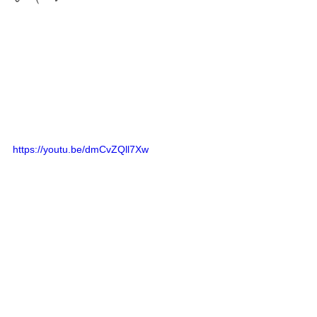
https://youtu.be/dmCvZQll7Xw