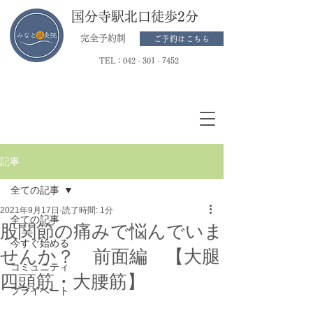
国分寺駅北口徒歩2分
完全予約制
ご予約はこちら
TEL：
042 - 301 - 7452
記事
全ての記事
2021年9月17日
読了時間: 1分
全ての記事
股関節の痛みで悩んでいま
今すぐ始める
せんか？ 前面編 【大腿
コミュニティ
四頭筋・大腰筋】
プライベート