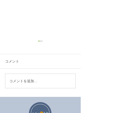
コメント
コメントを追加…
眼精疲労を鍼治療でやわ
セルフケアが効
らげる方法
は努力不足では
ん。