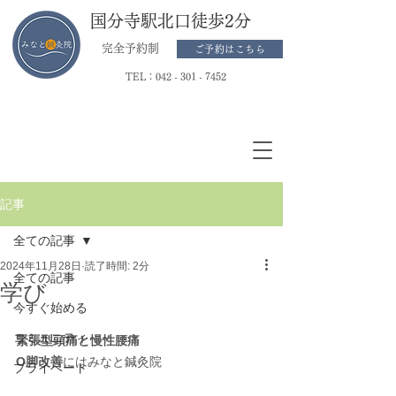
国分寺駅北口徒歩2分
完全予約制
ご予約はこちら
TEL：
042 - 301 - 7452
記事
全ての記事
2024年11月28日
読了時間: 2分
全ての記事
学び
今すぐ始める
コミュニティ
緊張型頭痛と慢性腰痛
O脚改善
にはみなと鍼灸院
プライベート