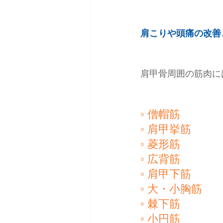
肩こりや頭痛の改善
肩甲骨周囲の筋肉に
◦ 僧帽筋
◦ 肩甲挙筋
◦ 菱形筋
◦ 広背筋
◦ 肩甲下筋
◦ 大・小胸筋
◦ 棘下筋
◦ 小円筋