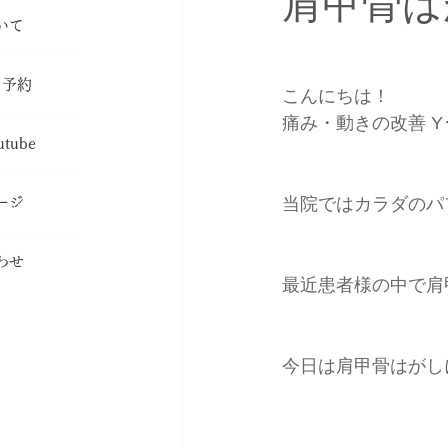
肩甲骨は
いて
nic
・予約
こんにちは！
erve
痛み・動きの改善 Y
tube
olumn
当院ではカラダのパ
ージ
section
わせ
最近患者様の中で肩
t
今日は肩甲骨はがし