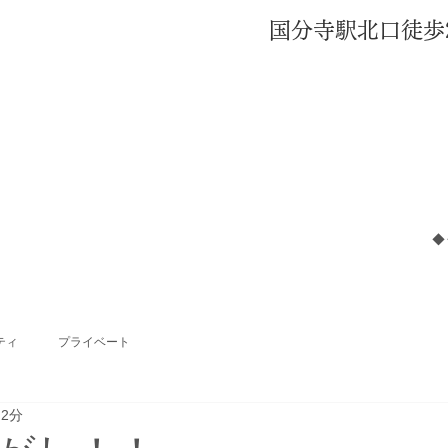
国分寺駅北口徒歩
◆
ティ
プライベート
 2分