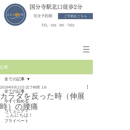
国分寺駅北口徒歩2分
完全予約制
ご予約はこちら
TEL：
042 - 301 - 7452
記事
全ての記事
2018年9月21日
読了時間: 1分
全ての記事
カラダを反った時（伸展
今すぐ始める
時）の腰痛
コミュニティ
こんにちは！
プライベート