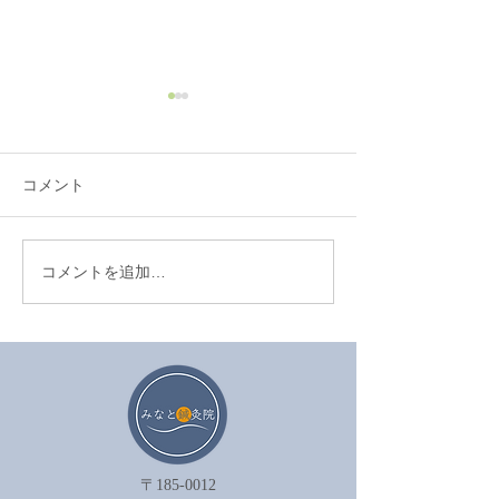
コメント
コメントを追加…
眼精疲労を鍼治療でやわ
セルフケアが効
らげる方法
は努力不足では
ん。
〒185-0012