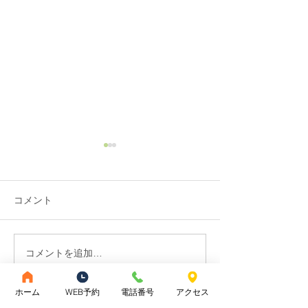
コメント
コメントを追加…
眼精疲労を鍼治療でやわ
セルフケアが効
らげる方法
は努力不足では
ん。
ホーム
WEB予約
電話番号
アクセス