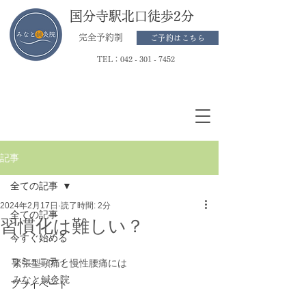
国分寺駅北口徒歩2分
完全予約制
ご予約はこちら
TEL：
042 - 301 - 7452
記事
全ての記事
2024年2月17日
読了時間: 2分
全ての記事
習慣化は難しい？
今すぐ始める
コミュニティ
緊張型頭痛と慢性腰痛には
みなと鍼灸院
プライベート