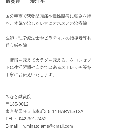
鍼灸師　　湊洋平
国分寺市で緊張型頭痛や慢性腰痛に強みを持
ち、本気で治したい方にオススメの治療院
医師・理学療法士やピラティスの指導者等も
通う鍼灸院
「習慣を変えてカラダを変える」をコンセプ
トに生活習慣や自身で出来るストレッチ等を
丁寧にお伝えいたします。
みなと鍼灸院
〒185-0012　
東京都国分寺市本町3-5-14 HARVEST2A
TEL： 042-301-7452
E-mail： y.minato.ams@gmail.com