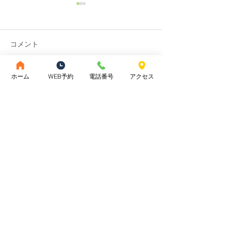
コメント
ホーム
WEB予約
電話番号
アクセス
コメントを追加…
眼精疲労を鍼治療でやわ
セルフケアが効
らげる方法
は努力不足では
ん。
〒185-0012
​東京都国分寺市本町3-5-14
HARVEST 2Ａ​
TEL：
042 - 301 - 7452