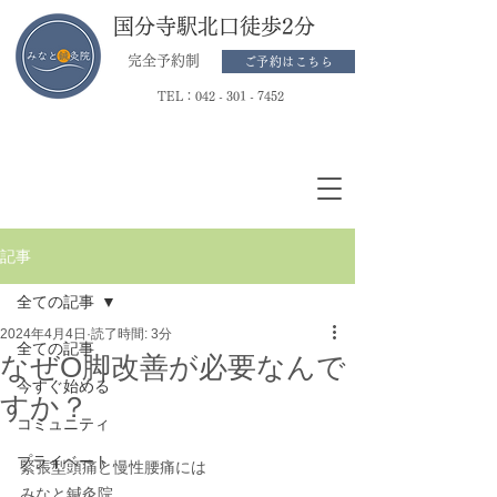
国分寺駅北口徒歩2分
完全予約制
ご予約はこちら
TEL：
042 - 301 - 7452
記事
全ての記事
2024年4月4日
読了時間: 3分
全ての記事
なぜO脚改善が必要なんで
今すぐ始める
すか？
コミュニティ
プライベート
緊張型頭痛と慢性腰痛には
みなと鍼灸院