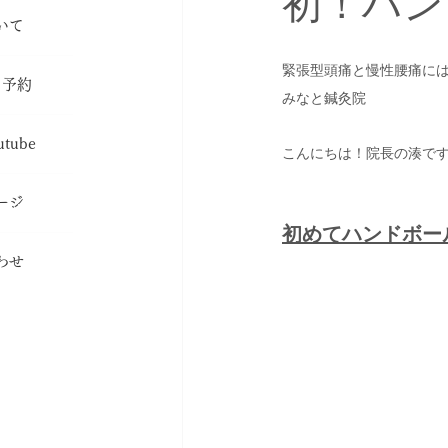
初！ハン
いて
nic
緊張型頭痛と慢性腰痛に
・予約
みなと鍼灸院
erve
tube
こんにちは！院長の湊で
olumn
ージ
section
初めてハンドボー
わせ
t