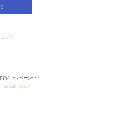
て
はこちら
ら
半額キャンペーン中！ 
/minatoshinkyuu/