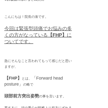
こんにちは！院長の湊です。
今回は緊張型頭痛でお悩みの多
くの方がなっている
【FHP】
に
ついてです。
急にそんなこと言われてもって感じだと思い
ますが、
【FHP】
「Forward head 
とは、
posture」
の略で
頭部前方突出姿勢
の事を言います。
要するに、頭の重心が頸椎より前方にずれる