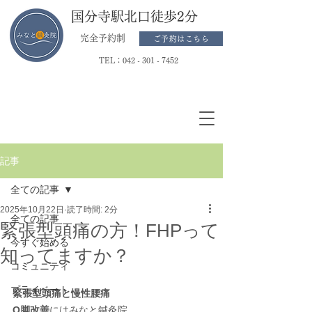
国分寺駅北口徒歩2分
完全予約制
ご予約はこちら
TEL：
042 - 301 - 7452
記事
全ての記事
2025年10月22日
読了時間: 2分
全ての記事
緊張型頭痛の方！FHPって
今すぐ始める
知ってますか？
コミュニティ
プライベート
緊張型頭痛と慢性腰痛
O脚改善
にはみなと鍼灸院