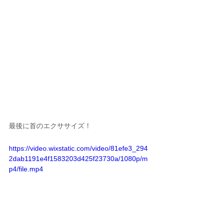
最後に首のエクササイズ！
https://video.wixstatic.com/video/81efe3_294
2dab1191e4f1583203d425f23730a/1080p/m
p4/file.mp4