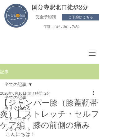
国分寺駅北口徒歩2分
完全予約制
ご予約はこちら
TEL：
042 - 301 - 7452
記事
全ての記事
2020年6月10日
読了時間: 2分
全ての記事
【ジャンパー膝（膝蓋靭帯
今すぐ始める
炎）】ストレッチ・セルフ
コミュニティ
ケア編 膝の前側の痛み
プライベート
こんにちは！