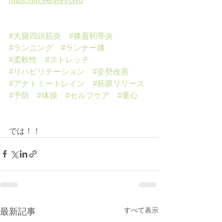
https://lin.ee/vj9VGv8
#大腿四頭筋炎
#膝蓋靭帯炎
#ランニング
#ランナー膝
#柔軟性
#ストレッチ
#リハビリテーション
#姿勢改善
#アナトミートレイン
#筋膜リリース
#予防
#体操
#セルフケア
#重心
では！！
すべて表示
最新記事